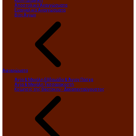
Καινή Διαθήκη
Αποστολικά Αναγνώσματα
Ευαγγελικά Αναγνώσματα
Βίοι Αγίων
Αφιερώματα
Αγία & Μεγάλη Εβδομάδα & Άγιον Πάσχα
Αγία & Μεγάλη Τεσσαρακοστή
Κοίμησις της Θεοτόκου - Δεκαπενταύγουστος