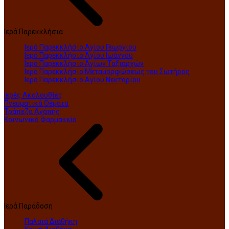
Ιερά Παρεκκλήσια
Ιερό Παρεκκλήσιο Αγίου Γεωργίου
Ιερό Παρεκκλήσιο Αγίου Ιωάννου
Ιερό Παρεκκλήσιο Αγίων Ταξιαρχών
Ιερό Παρεκκλήσιο Μεταμορφώσεως του Σωτήρος
Ιερό Παρεκκλήσιο Αγίου Νεκταρίου
Ιερές Ακολουθίες
Πνευματικά Θέματα
Τράπεζα Αγάπης
Κοινωνικό Φαρμακείο
Ιερά Παράδοση
Παλαιά Διαθήκη