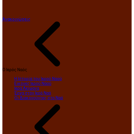
Ανακοινώσεις
Ο Ιερός Ναός
Η Ιστορία του Ιερού Ναού
Εικόνες Ιερού Ναού
Ιερά Λείψανα
Έργα στον Ιερό Ναό
Οι Διακονούντες στο Ναό