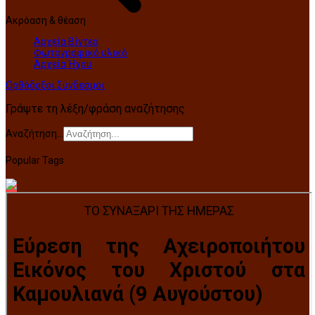
Ακρόαση & θέαση
Αρχεία Βίντεο
Φωτογραφικό υλικό
Αρχεία Ήχου
Ορθόδοξοι Σύνδεσμοι
Γράψτε τη λέξη/φράση αναζήτησης
Αναζήτηση...
Popular Tags