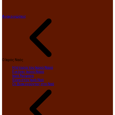
Ανακοινώσεις
Ο Ιερός Ναός
Η Ιστορία του Ιερού Ναού
Εικόνες Ιερού Ναού
Ιερά Λείψανα
Έργα στον Ιερό Ναό
Οι Διακονούντες στο Ναό