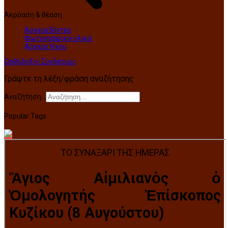
Ακρόαση & θέαση
Αρχεία Βίντεο
Φωτογραφικό υλικό
Αρχεία Ήχου
Ορθόδοξοι Σύνδεσμοι
Γράψτε τη λέξη/φράση αναζήτησης
Αναζήτηση...
Popular Tags