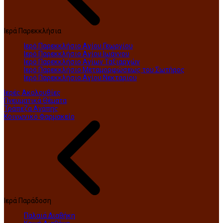
Ιερά Παρεκκλήσια
Ιερό Παρεκκλήσιο Αγίου Γεωργίου
Ιερό Παρεκκλήσιο Αγίου Ιωάννου
Ιερό Παρεκκλήσιο Αγίων Ταξιαρχών
Ιερό Παρεκκλήσιο Μεταμορφώσεως του Σωτήρος
Ιερό Παρεκκλήσιο Αγίου Νεκταρίου
Ιερές Ακολουθίες
Πνευματικά Θέματα
Τράπεζα Αγάπης
Κοινωνικό Φαρμακείο
Ιερά Παράδοση
Παλαιά Διαθήκη