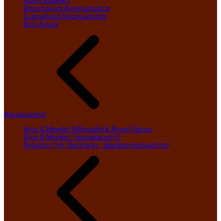
Καινή Διαθήκη
Αποστολικά Αναγνώσματα
Ευαγγελικά Αναγνώσματα
Βίοι Αγίων
Αφιερώματα
Αγία & Μεγάλη Εβδομάδα & Άγιον Πάσχα
Αγία & Μεγάλη Τεσσαρακοστή
Κοίμησις της Θεοτόκου - Δεκαπενταύγουστος